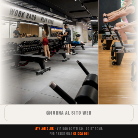
🌐
TORNA AL SITO WEB
ATHLON CLUB
· VIA UGO OJETTI 134, 00137 ROMA
PER ASSISTENZA
CLICCA QUI